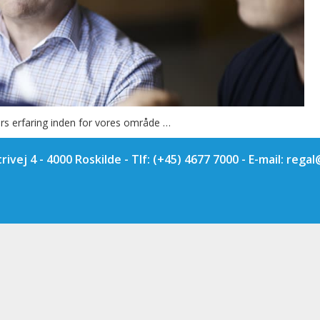
rs erfaring inden for vores område …
rivej 4 - 4000 Roskilde - Tlf:
(+45) 4677 7000
- E-mail:
regal