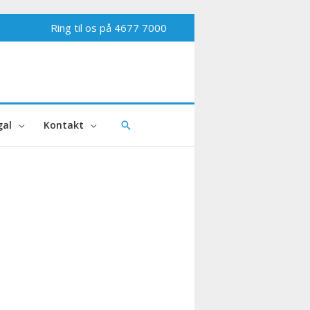
Ring til os på
4677 7000
al
Kontakt
Søg