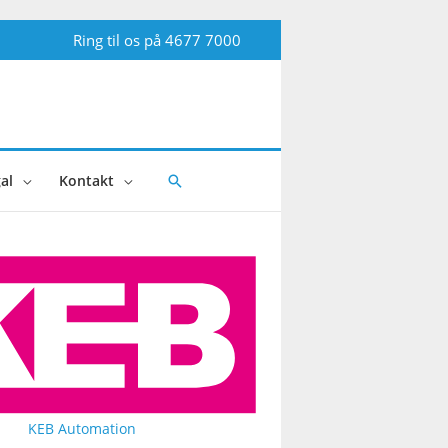
Ring til os på
4677 7000
al
Kontakt
Søg
KEB Automation