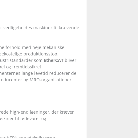
er vedligeholdes maskiner til krævende
eme forhold med høje mekaniske
bekostelige produktionsstop.
ndustristandarder som
EtherCAT
bliver
el og fremtidssikret.
nenternes lange levetid reducerer de
roducenter og MRO-organisationer.
rede high-end løsninger, der kræver
kiner til fødevare- og
er KEB’s servoteknik varen.