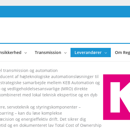
nsikkerhed
Transmission
Leverandører
Om Reg
el transmission og automation
ducent af højteknologiske automationsløsninger til
strategiske samarbejde mellem KEB Automation og
og vedligeholdelsesansvarlige (MRO) direkte
ombineret med lokal teknisk ekspertise og en dyb
re, servoteknik og styringskomponenter –
sparring – kan du løse komplekse
sion og energieffektiv drift. Det sikrer dig
etid og en dokumenteret lav Total Cost of Ownership