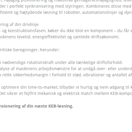
der i perfekt synkronisering med styringen. Kombineres disse med 
fstemt og højtydende løsning til robotter, automationslinjer og dy
ing af din drivlinje
n- og konstruktionsfasen, køber du ikke blot en komponent – du får
kinens levetid, energieffektivitet og samlede driftsøkonomi.
kritiske beregninger, herunder:
n nødvendige rotationskraft under alle tænkelige driftsforhold.
alyse af maskinens arbejdsmønstre for at undgå over- eller under
rette sikkerhedsmargin i forhold til stød, vibrationer og antallet af
g optimere din time-to-market, tilbyder vi hurtig og nem adgang til
t sikrer et fejlfrit mekanisk og elektrisk match mellem KEB-komp
nsionering af din næste KEB-løsning.