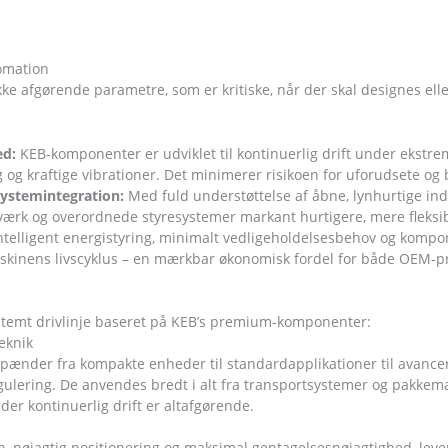
omation
ke afgørende parametre, som er kritiske, når der skal designes ell
ed:
KEB-komponenter er udviklet til kontinuerlig drift under ekstr
og kraftige vibrationer. Det minimerer risikoen for uforudsete og 
ystemintegration:
Med fuld understøttelse af åbne, lynhurtige i
værk og overordnede styresystemer markant hurtigere, mere fleksib
ntelligent energistyring, minimalt vedligeholdelsesbehov og kompo
skinens livscyklus – en mærkbar økonomisk fordel for både OEM-p
fstemt drivlinje baseret på KEB’s premium-komponenter:
eknik
ænder fra kompakte enheder til standardapplikationer til avance
lering. De anvendes bredt i alt fra transportsystemer og pakkemas
er kontinuerlig drift er altafgørende.
, nøjagtig positionering og maksimal gentagelsesnøjagtighed, lever