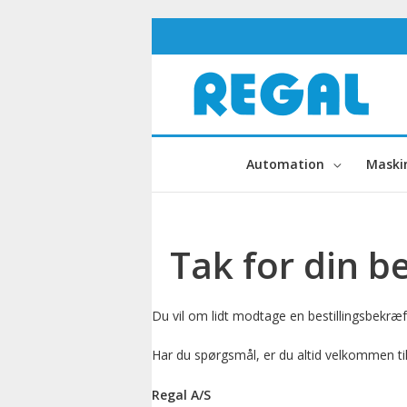
Gå
til
indholdet
Automation
Maski
Tak for din be
Du vil om lidt modtage en bestillingsbekræf
Har du spørgsmål, er du altid velkommen til
Regal A/S