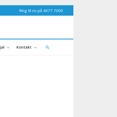
Ring til os på
4677 7000
al
Kontakt
Søg