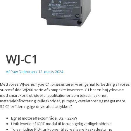
WJ-C1
Af
Paw Deleuran
/
12. marts 2024
Med vores WJ-serie, Type C1, præsenterer vi en genial forbedring af vores
succesfulde WJ200-serie af kompakte invertere. C1 har en høj ydeevne
med smart kontrol, ideel til applikationer som tekstilmaskiner,
materialehåndtering, rulleskodder, pumper, ventilatorer og meget mere.
Så C1 er “den rigtige drivkraft til at lykkes”.
Egnet motoreffektområde: 0,2 ~ 22kW
Unik levetid af IGBT-modul til forudsigelig vedligeholdelse
To samtidige PID-funktioner til at realisere kaskadestyring