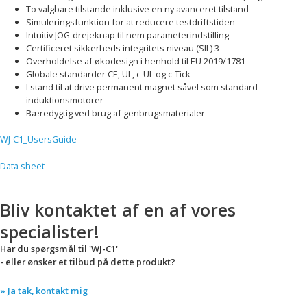
To valgbare tilstande inklusive en ny avanceret tilstand
Simuleringsfunktion for at reducere testdriftstiden
Intuitiv JOG-drejeknap til nem parameterindstilling
Certificeret sikkerheds integritets niveau (SIL) 3
Overholdelse af økodesign i henhold til EU 2019/1781
Globale standarder CE, UL, c-UL og c-Tick
I stand til at drive permanent magnet såvel som standard
induktionsmotorer
Bæredygtig ved brug af genbrugsmaterialer
WJ-C1_UsersGuide
Data sheet
Bliv kontaktet af en af vores
specialister!
Har du spørgsmål til 'WJ-C1'
- eller ønsker et tilbud på dette produkt?
» Ja tak, kontakt mig