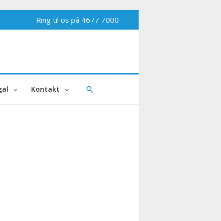
Ring til os på
4677 7000
al
Kontakt
Søg