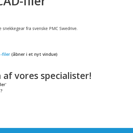
AD-filer
lle snekkegear fra svenske PMC Swedrive.
filer
(åbner i et nyt vindue)
 af vores specialister!
ler'
t?