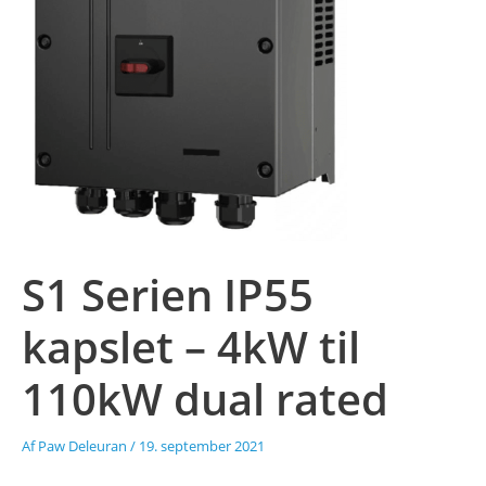
S1 Serien IP55
kapslet – 4kW til
110kW dual rated
Af
Paw Deleuran
/
19. september 2021