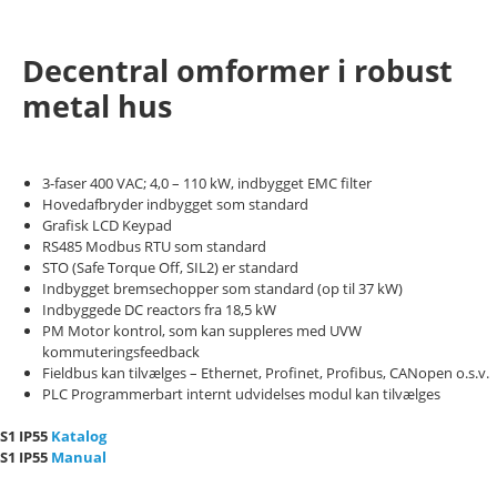
Decentral omformer i robust
metal hus
3-faser 400 VAC; 4,0 – 110 kW, indbygget EMC filter
Hovedafbryder indbygget som standard
Grafisk LCD Keypad
RS485 Modbus RTU som standard
STO (Safe Torque Off, SIL2) er standard
Indbygget bremsechopper som standard (op til 37 kW)
Indbyggede DC reactors fra 18,5 kW
PM Motor kontrol, som kan suppleres med UVW
kommuteringsfeedback
Fieldbus kan tilvælges – Ethernet, Profinet, Profibus, CANopen o.s.v.
PLC Programmerbart internt udvidelses modul kan tilvælges
S1 IP55
Katalog
S1 IP55
Manual