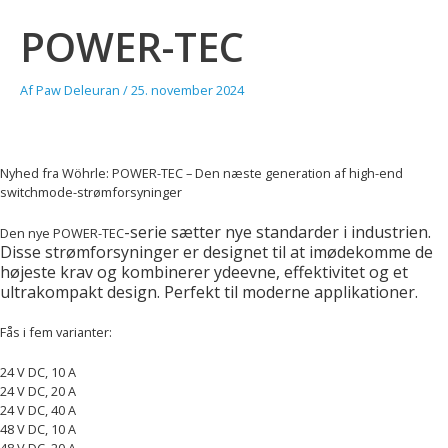
POWER-TEC
Af
Paw Deleuran
/
25. november 2024
Nyhed fra Wöhrle: POWER-TEC – Den næste generation af high-end
switchmode-strømforsyninger
-serie sætter nye standarder i industrien.
Den nye POWER-TEC
Disse strømforsyninger er designet til at imødekomme de
højeste krav og kombinerer ydeevne, effektivitet og et
ultrakompakt design. Perfekt til moderne applikationer.
Fås i fem varianter:
24 V DC, 10 A
24 V DC, 20 A
24 V DC, 40 A
48 V DC, 10 A
48 V DC, 20 A