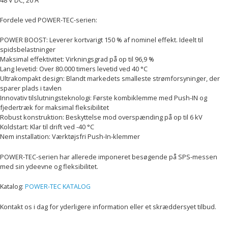
Fordele ved POWER-TEC-serien:
POWER BOOST: Leverer kortvarigt 150 % af nominel effekt. Ideelt til
spidsbelastninger
Maksimal effektivitet: Virkningsgrad på op til 96,9 %
Lang levetid: Over 80.000 timers levetid ved 40 °C
Ultrakompakt design: Blandt markedets smalleste strømforsyninger, der
sparer plads i tavlen
Innovativ tilslutningsteknologi: Første kombiklemme med Push-IN og
fjedertræk for maksimal fleksibilitet
Robust konstruktion: Beskyttelse mod overspænding på op til 6 kV
Koldstart: Klar til drift ved -40 °C
Nem installation: Værktøjsfri Push-In-klemmer
POWER-TEC-serien har allerede imponeret besøgende på SPS-messen
med sin ydeevne og fleksibilitet.
Katalog:
POWER-TEC KATALOG
Kontakt os i dag for yderligere information eller et skræddersyet tilbud.