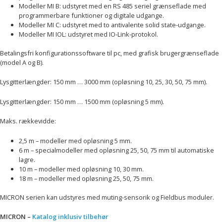
Modeller MI B: udstyret med en RS 485 seriel grænseflade med
programmerbare funktioner og digitale udgange.
Modeller MI C: udstyret med to antivalente solid state-udgange.
Modeller MI IOL: udstyret med IO-Link-protokol.
Betalingsfri konfigurationssoftware til pc, med grafisk brugergrænseflade
(model A og B).
Lysgitterlængder: 150 mm … 3000 mm (opløsning 10, 25, 30, 50, 75 mm).
Lysgitterlængder: 150 mm … 1500 mm (opløsning 5 mm).
Maks. rækkevidde:
2,5 m – modeller med opløsning 5 mm.
6 m – specialmodeller med opløsning 25, 50, 75 mm til automatiske
lagre.
10 m – modeller med opløsning 10, 30 mm.
18 m – modeller med opløsning 25, 50, 75 mm.
MICRON serien kan udstyres med muting-sensorik og Fieldbus moduler.
MICRON –
Katalog inklusiv tilbehør