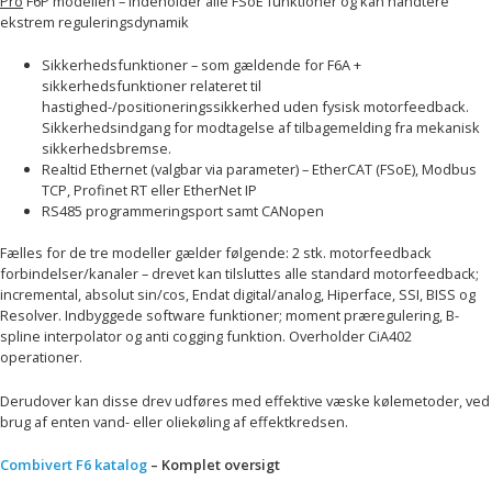
Pro
F6P modellen – indeholder alle FSoE funktioner og kan håndtere
ekstrem reguleringsdynamik
Sikkerhedsfunktioner – som gældende for F6A +
sikkerhedsfunktioner relateret til
hastighed-/positioneringssikkerhed uden fysisk motorfeedback.
Sikkerhedsindgang for modtagelse af tilbagemelding fra mekanisk
sikkerhedsbremse.
Realtid Ethernet (valgbar via parameter) – EtherCAT (FSoE), Modbus
TCP, Profinet RT eller EtherNet IP
RS485 programmeringsport samt CANopen
Fælles for de tre modeller gælder følgende: 2 stk. motorfeedback
forbindelser/kanaler – drevet kan tilsluttes alle standard motorfeedback;
incremental, absolut sin/cos, Endat digital/analog, Hiperface, SSI, BISS og
Resolver. Indbyggede software funktioner; moment præregulering, B-
spline interpolator og anti cogging funktion. Overholder CiA402
operationer.
Derudover kan disse drev udføres med effektive væske kølemetoder, ved
brug af enten vand- eller oliekøling af effektkredsen.
Combivert F6 katalog
– Komplet oversigt